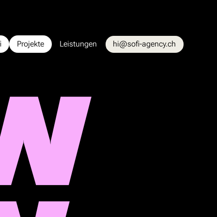
i
Projekte
Leistungen
hi@sofi-agency.ch
W