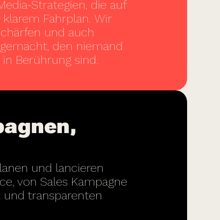
Media-Strategien, die auf
 klarem Fahrplan. Wir
schärfen und auch
usgemacht, den niemand
 in Berührung sind.
pagnen,
lanen und lancieren
nce, von Sales Kampagne
t und transparenten