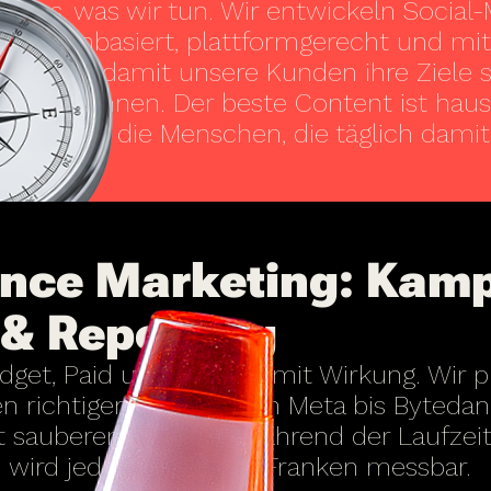
 alles, was wir tun. Wir entwickeln Social-
en datenbasiert, plattformgerecht und mit
stützen, damit unsere Kunden ihre Ziele 
etzen können. Der beste Content ist ha
esser als die Menschen, die täglich damit
nce Marketing: Kam
 & Reporting
get, Paid und Organic mit Wirkung. Wir p
 richtigen Kanälen von Meta bis Byteda
Mit sauberem Tracking während der Laufzei
wird jeder investierte Franken messbar.