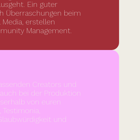
usgeht. Ein guter
uch Überraschungen beim
 Media, erstellen
ommunity Management.
passenden Creators und
auch bei der Produktion
sserhalb von euren
 Testimonia,
 Glaubwürdigkeit und