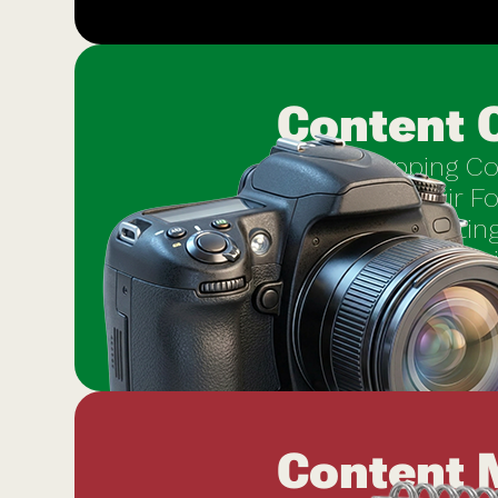
Content 
Scroll-stopping Co
produzieren wir F
begleiten Shooting
durch und produzi
unverwechselbare 
authentische Sti
Content 