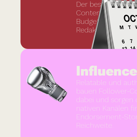
Der beste Content 
Content-Plan hilf
Budget. Wir plane
Redaktionspläne, 
Influenc
Relatable und aut
bauen Follower-Co
dabei und sorgen 
nativen Kanälen f
Endorsement-Story
Reichweite.