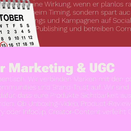
verliert seine Wirkung, wenn er planlos ra
t nicht nur beim Timing, sondern spart a
n eure Postings und Kampagnen auf Social
terminieren Publishing und betreiben C
er Marketing & UGC
hentisch. Wir verbinden Marken mit den 
mmunities und Brand-Trust auf. Wir sind 
dafür, dass eure Produkte Sichtbarkeit au
inden. Ob Unboxing-Video, Product-Review,
 oder Infoclip, Creator-Content verleiht