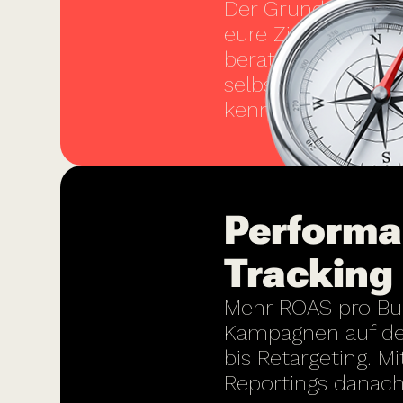
Der Grundstein für
eure Ziele einzahl
beraten und unter
selbstständig ums
kennt eine Marke b
Performa
Tracking
Mehr ROAS pro Bud
Kampagnen auf den
bis Retargeting. 
Reportings danach 